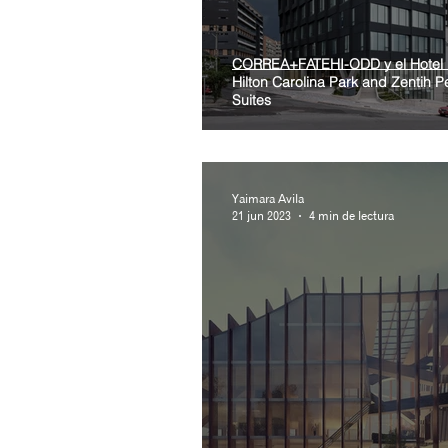
CORREA+FATEHI-ODD y el Hotel
Hilton Carolina Park and Zentih 
Suites
Yaimara Avila
21 jun 2023
4 min de lectura