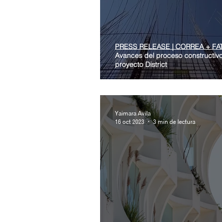
PRESS RELEASE | CORREA + FA
Avances del proceso constructiv
proyecto District
Yaimara Avila
16 oct 2023
3 min de lectura