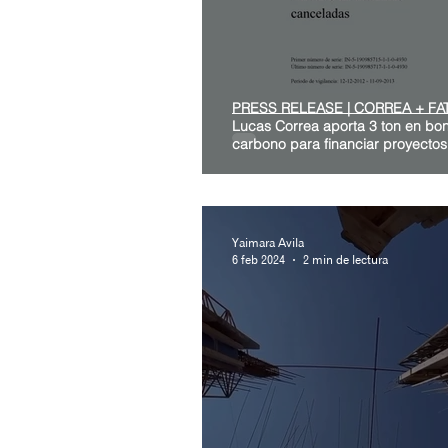
PRESS RELEASE | CORREA + FA
Lucas Correa aporta 3 ton en bo
carbono para financiar proyectos
Yaimara Avila
6 feb 2024
2 min de lectura