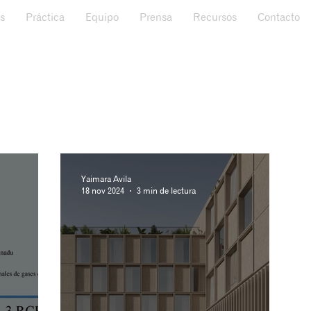
s
Práctica
Equipo
Prensa
Recursos
Contacto
Yaimara Avila
18 nov 2024
3 min de lectura