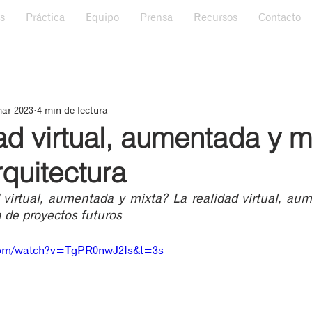
s
Práctica
Equipo
Prensa
Recursos
Contacto
mar 2023
4 min de lectura
ad virtual, aumentada y m
rquitectura
 virtual, aumentada y mixta? La realidad virtual, aum
n de proyectos futuros
.com/watch?v=TgPR0nwJ2Is&t=3s