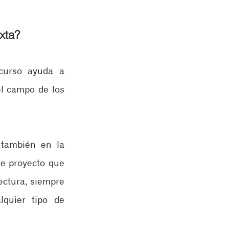
ixta?
curso ayuda a 
l campo de los 
también en la 
e proyecto que 
ectura, siempre 
quier tipo de 