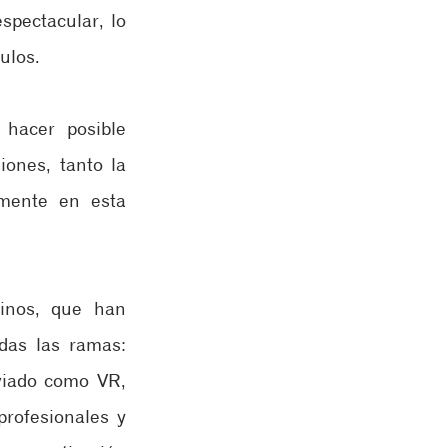
pectacular, lo 
ulos. 
hacer posible 
ones, tanto la 
mente en esta 
inos, que han 
as las ramas: 
viado como VR, 
ofesionales y 