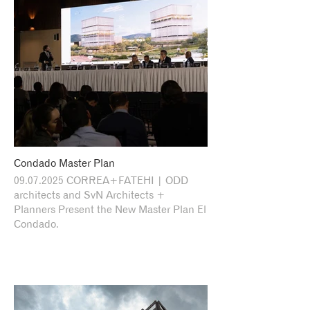
Condado Master Plan
09.07.2025 CORREA+FATEHI | ODD
architects and SvN Architects +
Planners Present the New Master Plan El
Condado.