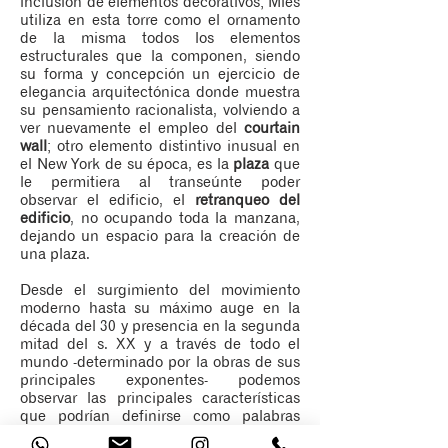
inclusión de elementos decorativos; Mies
utiliza en esta torre como el ornamento
de la misma todos los elementos
estructurales que la componen, siendo
su forma y concepción un ejercicio de
elegancia arquitectónica donde muestra
su pensamiento racionalista, volviendo a
ver nuevamente el empleo del
courtain
wall
; otro elemento distintivo inusual en
el New York de su época, es la
plaza
que
le permitiera al transeúnte poder
observar el edificio, el
retranqueo del
edificio
, no ocupando toda la manzana,
dejando un espacio para la creación de
una plaza.
Desde el surgimiento del movimiento
moderno hasta su máximo auge en la
década del 30 y presencia en la segunda
mitad del s. XX y a través de todo el
mundo -determinado por la obras de sus
principales exponentes- podemos
observar las principales características
que podrían definirse como palabras
claves o rasgos de este movimiento