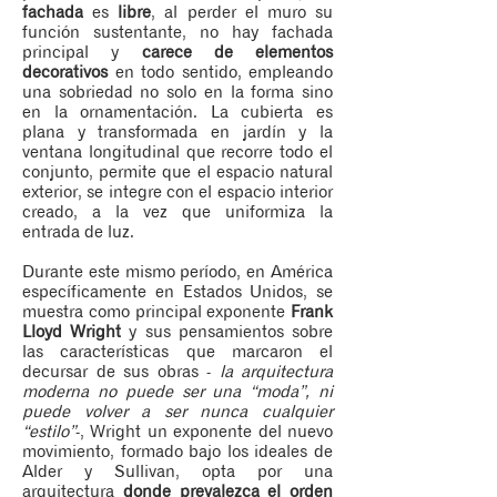
fachada
es
libre
, al perder el muro su
función sustentante, no hay fachada
principal y
carece de elementos
decorativos
en todo sentido, empleando
una sobriedad no solo en la forma sino
en la ornamentación. La cubierta es
plana y transformada en jardín y la
ventana longitudinal que recorre todo el
conjunto, permite que el espacio natural
exterior, se integre con el espacio interior
creado, a la vez que uniformiza la
entrada de luz.
Durante este mismo período, en América
específicamente en Estados Unidos, se
muestra como principal exponente
Frank
Lloyd Wright
y sus pensamientos sobre
las características que marcaron el
decursar de sus obras -
la arquitectura
moderna no puede ser una “moda”, ni
puede volver a ser nunca cualquier
“estilo”
-, Wright un exponente del nuevo
movimiento, formado bajo los ideales de
Alder y Sullivan, opta por una
arquitectura
donde prevalezca el orden