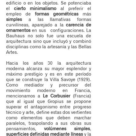
edificio o en los objetos. Se potenciaba
el
cierto minimalismo
al preferir el
empleo de
formas geométricas
más
simples
a las llamativas formas
curvilíneas, aparejado a la
carencia de
ornamentos
en sus configuraciones. La
Bauhaus no solo fue una escuela de
arquitectura sino que incluyó y combinó
disciplinas como la artesanía y las Bellas
Artes.
Hacia los años 30 la arquitectura
moderna alcanza su mayor esplendor y
máximo prestigio y es en este período
que se construye la Villa Savoye (1929).
Como mediador y precursor del
movimiento moderno en Francia,
mencionamos a
Le Corbusier
(Francia)
que al igual que Gropius se propone
superar el antagonismo entre progreso
técnico y arte, define estas dos vertientes
como elementos que deben marchar
paralelos, traspolando a sus obras sus
pensamientos,
volúmenes simples
,
superficies definidas mediante líneas
y la