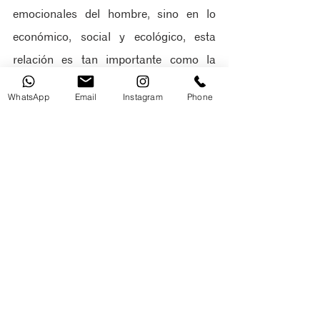
emocionales del hombre, sino en lo 
económico, social y ecológico, esta 
relación es tan importante como la 
relación con otros seres humanos. De 
WhatsApp
Email
Instagram
Phone
este pensamiento y visión nacen los 
proyectos desarrollados por el estudio
odd+
. 
Ciertamente son muchos los 
arquitectos que se han involucrado en 
la realización de proyectos adaptativos, 
como una forma efectiva y plausible de 
crear una arquitectura resiliente y 
comprometida.