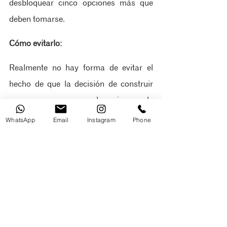
desbloquear cinco opciones más que 
deben tomarse.
Cómo evitarlo:
Realmente no hay forma de evitar el 
hecho de que la decisión de construir 
una nueva casa es la primera de 
cientos de decisiones que deberá tomar 
WhatsApp
Email
Instagram
Phone
antes de recoger las llaves y mudarse a 
su nueva vivienda. Pero hay algunas 
estrategias que puede emplear para 
ayudar a reducir sus opciones y darle la 
confianza de saber que está tomando la 
decisión correcta en todo momento.