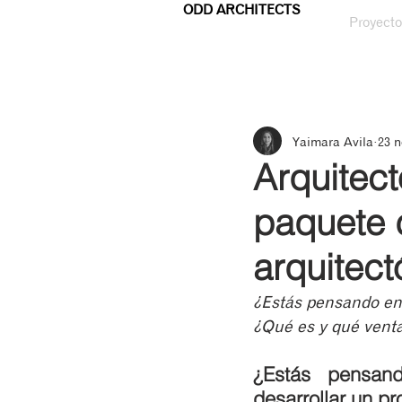
ODD ARCHITECTS
Proyecto
Yaimara Avila
23 n
Arquitect
paquete d
arquitect
¿Estás pensando en 
¿Qué es y qué venta
¿Estás pensand
desarrollar un p