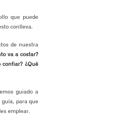
llo que puede 
sto conlleva.
tos de nuestra 
to va 
a
 costar? 
confiar? ¿Qué 
hemos guiado a 
guía, para que 
des emplear.