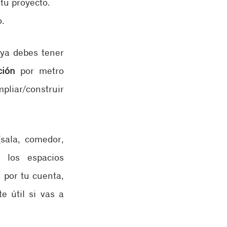
u proyecto.​
o.
ya debes tener 
ción
 por metro 
liar/construir 
sala, comedor, 
los espacios 
 por tu cuenta, 
 útil si vas a 