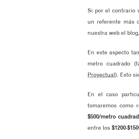
​Si por el contrario 
un referente más c
nuestra web el blog,
En este aspecto tam
metro cuadrado (t
Proyectual
). Esto s
En el caso partic
tomaremos como re
$500/metro cuadrad
entre los 
$1200-$15