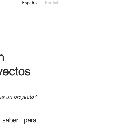
Español
English
n
yectos
ar un proyecto?
saber para 