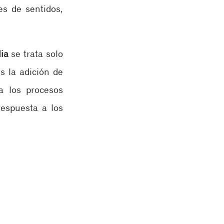
s de sentidos, 
lia
 se trata solo 
de plantas. La aplicación obvia de la biofilia para ambientes interiores es la adición de 
 los procesos 
espuesta a los 