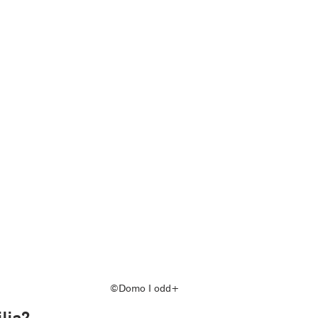
©Domo ‖ odd+