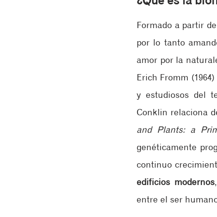
¿Qué es la biof
Formado a partir de l
por lo tanto amando
amor por la naturale
Erich Fromm (1964) 
y estudiosos del t
Conklin relaciona de
and Plants: a Prim
genéticamente prog
edificios modernos
entre el ser humano