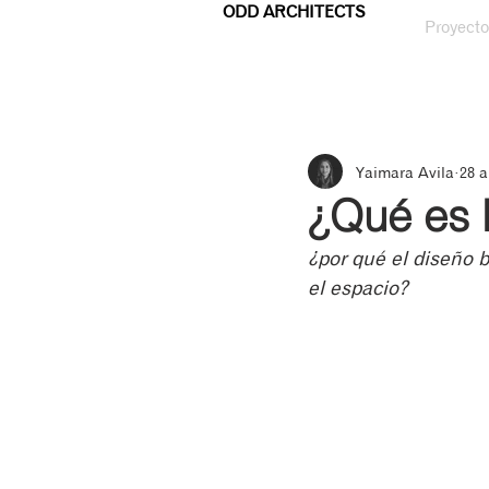
ODD ARCHITECTS
Proyecto
Yaimara Avila
28 a
¿Qué es l
¿por qué el diseño b
el espacio?