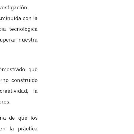
nvestigación.
minuida con la 
a tecnológica 
perar nuestra 
emostrado que 
rno construido 
eatividad, la 
res. 
na de que los 
n la práctica 