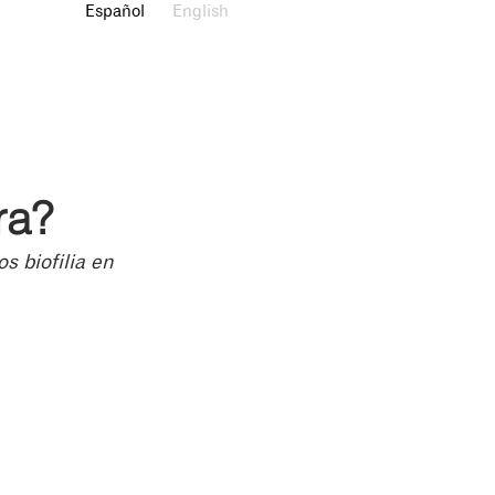
Español
English
ra?
s biofilia en 