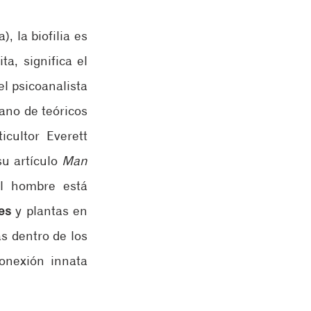
, la biofilia es 
a, significa el 
l psicoanalista 
no de teóricos 
ultor Everett 
u artículo 
Man 
l hombre está 
es
 y plantas en 
continuo crecimiento. Siendo uno de los pioneros en introducir las plantas dentro de los 
onexión innata 