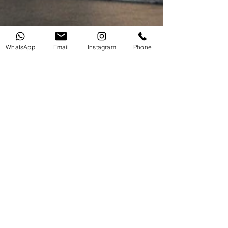
WhatsApp
Email
Instagram
Phone
Yaimara Avila
15 feb 2022
2 min de lectura
Integración de la Arquitectura dentro del
Metaverso
El mundo virtual dentro de la arquitectura.
Arquitectos dentro del Metaverso. El mundo
virtual dentro de la arquitectura El Metaverso
y...