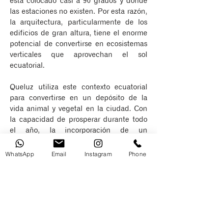
está colocado casi a 90 grados y donde
las estaciones no existen. Por esta razón,
la arquitectura, particularmente de los
edificios de gran altura, tiene el enorme
potencial de convertirse en ecosistemas
verticales que aprovechan el sol
ecuatorial.
Queluz utiliza este contexto ecuatorial
para convertirse en un depósito de la
vida animal y vegetal en la ciudad. Con
la capacidad de prosperar durante todo
el año, la incorporación de un
ecosistema auto sostenible en el entorno
construido, es nuestra contribución a la
WhatsApp
Email
Instagram
Phone
naturaleza. Según el informe de
biodiversidad de los Estados Unidos, 1
millón de especies se enfrentan ahora a
la extinción debido a nuestras
negligentes acciones humanas. Los
ecosistemas naturales se están