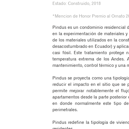
Estado: Construido, 2018
*Mencion de Honor Premio al Ornato 2
Pindus es un condominio residencial d
en la experimentación de materiales y
de los materiales utilizados en la co
desacostumbrado en Ecuador) y aplicar
casi fósil. Este tratamiento protege
temperatura extrema de los Andes. A
mantenimiento, control térmico y una m
Pindus se proyecta como una tipologí
reducir el impacto en el sitio que se 
permite mejorar notablemente el fluj
apartamentos desde la parte posterior
en donde normalmente este tipo de
perimetrales.
Pindus redefine la tipología de vivi
residentes.