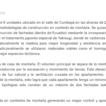
019
e 8 unidades ubicado en el valle de Cumbaya en las afueras de Q
 metodologías de construcción en contexto de montaña. Se quiso c
nstrucción de fachadas (dentro de Ecuador) mediante la incorpora
 el tratamiento japonés especial de Yakisugi, donde se carboniz
 naturalmente la madera para mayor longevidad y resistencia a
dicionalmente se utilizaron materiales nobles como el hormigo
ejor exprecion tectónica.
a de casa de montaña. El volumen principal se separa de la mont
produciría por la excavación y movimiento de tierras. Esta eleva
o de luz natural y la ventilación cruzada en los apartamentos.
 de la montaña, esto logra que cada apartamento tenga un mínimo 
 tipologías solo constan de un máximo de dos fachadas sol
enda en contextos de montaña generando un mayor confort y apr