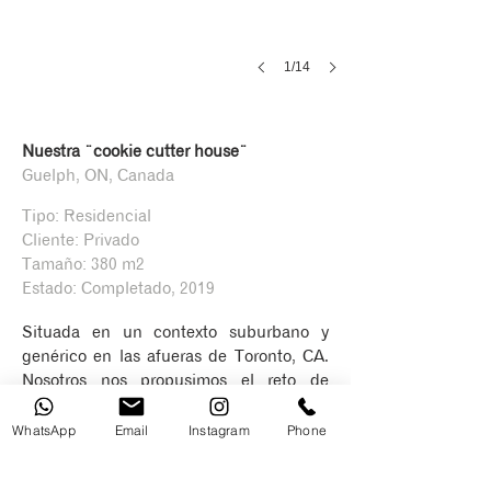
1/14
Nuestra ¨cookie cutter house¨​
Guelph, ON, Canada
Tipo: Residencial
Cliente: Privado
Tamaño: 380 m2
Estado: Completado, 2019
Situada en un contexto suburbano y
genérico en las afueras de Toronto, CA.
Nosotros nos propusimos el reto de
diseñar la casa genérica más atractiva de
la zona. Para eso tomamos los planos de
WhatsApp
Email
Instagram
Phone
una casa tipo ¨cookie cutter¨ y los
modernizamos para crear una obra más