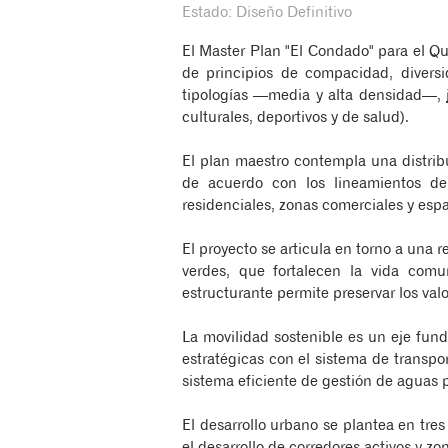
Estado: Diseño Definitivo
El Master Plan "El Condado" para el Qu
de principios de compacidad, diversid
tipologías —media y alta densidad—, j
culturales, deportivos y de salud).
El plan maestro contempla una distribu
de acuerdo con los lineamientos del
residenciales, zonas comerciales y esp
El proyecto se articula en torno a una 
verdes, que fortalecen la vida comu
estructurante permite preservar los val
La movilidad sostenible es un eje fund
estratégicas con el sistema de transpo
sistema eficiente de gestión de aguas p
El desarrollo urbano se plantea en tres
el desarrollo de corredores activos y z