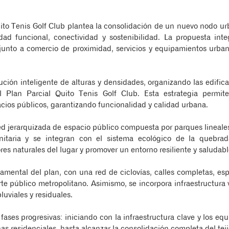
ito Tenis Golf Club plantea la consolidación de un nuevo nodo urb
ad funcional, conectividad y sostenibilidad. La propuesta integ
unto a comercio de proximidad, servicios y equipamientos urbano
ción inteligente de alturas y densidades, organizando las edifica
 Plan Parcial Quito Tenis Golf Club. Esta estrategia permite
acios públicos, garantizando funcionalidad y calidad urbana.
red jerarquizada de espacio público compuesta por parques lineale
nitaria y se integran con el sistema ecológico de la quebra
ores naturales del lugar y promover un entorno resiliente y saludabl
amental del plan, con una red de ciclovías, calles completas, es
rte público metropolitano. Asimismo, se incorpora infraestructura 
luviales y residuales.
 fases progresivas: iniciando con la infraestructura clave y los e
onas residenciales, hasta alcanzar la consolidación completa del tej