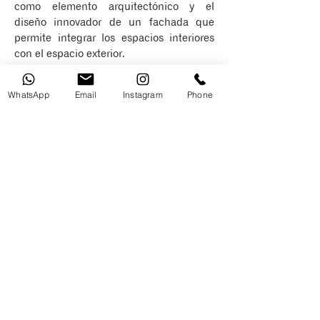
como elemento arquitectónico y el
diseño innovador de un fachada que
permite integrar los espacios interiores
con el espacio exterior.
El edificio se identifica externamente por
WhatsApp
Email
Instagram
Phone
su fachada moderna, escultórica y
tridimensional de balcones curvos. La
forma en que se abre el edificio hacia el
exterior atrae la luz a los espacios
interiores de una manera única e
inusual, a través de grandes ventanales.
Una fachada de balcones curvos, se
representa como un anillo continuo de
plantas y que generan una fuerte
identidad visual para el edificio. El
conjunto en su totalidad da como
resultado una atmósfera exterior única
en cada nivel. La forma del plano curvo