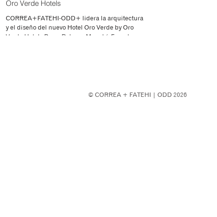
Oro Verde Hotels
CORREA+FATEHI-ODD+ lidera la arquitectura
y el diseño del nuevo Hotel Oro Verde by Oro
Verde Hotels Press Release Manabí, Ecuador:
Nos...
© CORREA + FATEHI | ODD 2026