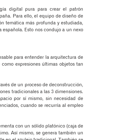
ía digital pura para crear el patrón
paña. Para ello, el equipo de diseño de
ión temática más profunda y estudiada,
ria española. Esto nos condujo a un nexo
sable para entender la arquitectura de
ne como expresiones últimas objetos tan
través de un proceso de deconstrucción,
ones tradicionales a las 3 dimensiones.
pacio por sí mismo, sin necesidad de
renciados, cuando se recurría al empleo
menta con un sólido platónico (caja de
óximo. Así mismo, se genera también un
nte en el azulejo tradicional. También se