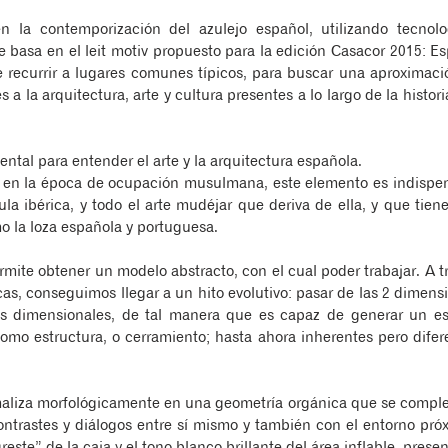
la contemporización del azulejo español, utilizando tecnolog
 basa en el leit motiv propuesto para la edición Casacor 2015: Es
e recurrir a lugares comunes típicos, para buscar una aproximac
 a la arquitectura, arte y cultura presentes a lo largo de la histo
ntal para entender el arte y la arquitectura española.
, en la época de ocupación musulmana, este elemento es indispen
ula ibérica, y todo el arte mudéjar que deriva de ella, y que tie
mo la loza española y portuguesa.
mite obtener un modelo abstracto, con el cual poder trabajar. A 
s, conseguimos llegar a un hito evolutivo: pasar de las 2 dimensi
s dimensionales, de tal manera que es capaz de generar un es
como estructura, o cerramiento; hasta ahora inherentes pero dife
maliza morfológicamente en una geometría orgánica que se comple
contrastes y diálogos entre sí mismo y también con el entorno pr
reste” de la caja y el tono blanco brillante del área inflable, prese