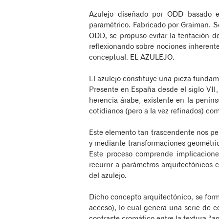
Azulejo diseñado por ODD basado en 
paramétrico. Fabricado por Graiman. Se
ODD, se propuso evitar la tentación d
reflexionando sobre nociones inherentes
conceptual: EL AZULEJO.
El azulejo constituye una pieza fundame
Presente en España desde el siglo VII
herencia árabe, existente en la peníns
cotidianos (pero a la vez refinados) co
Este elemento tan trascendente nos per
y mediante transformaciones geométrica
Este proceso comprende implicacione
recurrir a parámetros arquitectónicos 
del azulejo.
Dicho concepto arquitectónico, se for
acceso), lo cual genera una serie de 
contraste cromático entre la textura “ag