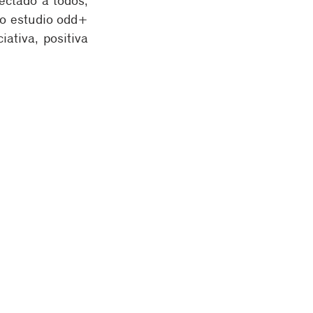
ctado a todos, 
o estudio 
odd+ 
ativa, positiva 