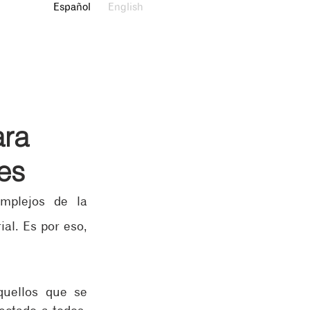
Español
English
ara
es
plejos de la 
l. Es por eso, 
quellos que se 