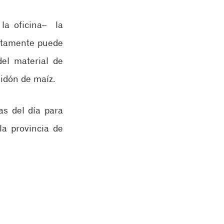
 oficina–  la 
ctamente puede 
el material de 
idón de maíz. 
s del día para 
a provincia de 