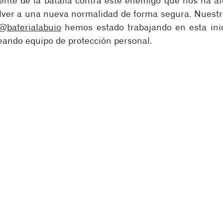
ente de la batalla contra este enemigo que nos ha afe
lver a una nueva normalidad de forma segura. Nuestr
 @
baterialabuio
 hemos estado trabajando en esta inici
reando equipo de protección personal.